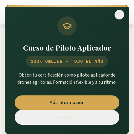
Volver al inicio
Curso de Piloto Aplicador
Blog de Agricultura con
100% ONLINE — TODO EL AÑO
Drones
Obtén tu certificación como piloto aplicador de
drones agrícolas. Formación flexible y a tu ritmo.
Consejos, guías y las últimas novedades sobre
agricultura de precisión y drones agrícolas XAG y DJI.
Más información
Ahora no